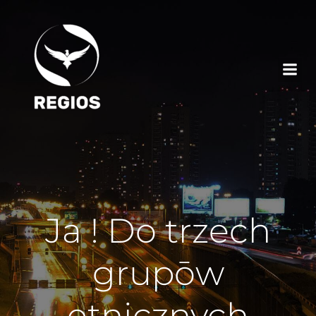
Ja ! Do trzech
grupōw
etnicznych