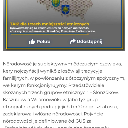
Nŏrodowość je subiektywnym ôdczuciym czowieka,
kery nojczyńścij wynikŏ z losōw aji tradycyje
familijnych, w powiōnzaniu z ôtoczyniym społycznym,
we kerym fōnkcjōniyrujymy. Przedstŏwiciele
skŏzanych trzech grupōw etnicznych – Ślōnzŏkōw,
Kaszubōw a Wilamowiŏkōw (abo tyż grup
etnograficznych podug jejich terŏźnego sztatusu),
zadeklarowali włŏsne nŏrodowości. Pojyńcie
nŏrodowości je definiowane ôd GUS za: