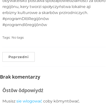
ôbywatelskõ postawã spōłzapowiedzialności za dobro
regijōnu, kery tworzi społyczyństwa lokalne aji
erbizny kulturowe a skarbōw przirodniczych.
#programDlŏRegijōnōw
#programdlŏregijōnōw
Tags:
No tags
Poprzedni
Brak komentarzy
Ôstŏw ôdpowiydź
Musisz
sie wlogować
coby kōmyntŏwać.