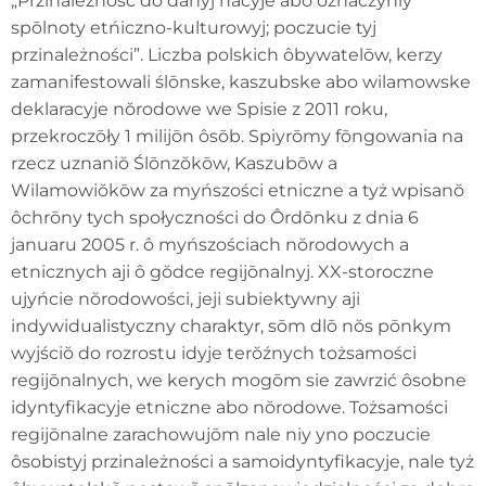
„Przinależność do danyj nacyje abo ôznaczyniy
spōlnoty etńiczno-kulturowyj; poczucie tyj
przinależności”. Liczba polskich ôbywatelōw, kerzy
zamanifestowali ślōnske, kaszubske abo wilamowske
deklaracyje nŏrodowe we Spisie z 2011 roku,
przekroczōły 1 milijōn ôsōb. Spiyrōmy fōngowania na
rzecz uznaniŏ Ślōnzŏkōw, Kaszubōw a
Wilamowiŏkōw za myńszości etniczne a tyż wpisanŏ
ôchrōny tych społyczności do Ôrdōnku z dnia 6
januaru 2005 r. ô myńszościach nŏrodowych a
etnicznych aji ô gŏdce regijōnalnyj. XX-storoczne
ujyńcie nŏrodowości, jeji subiektywny aji
indywidualistyczny charaktyr, sōm dlō nŏs pōnkym
wyjściŏ do rozrostu idyje terŏźnych tożsamości
regijōnalnych, we kerych mogōm sie zawrzić ôsobne
idyntyfikacyje etniczne abo nŏrodowe. Tożsamości
regijōnalne zarachowujōm nale niy yno poczucie
ôsobistyj przinależności a samoidyntyfikacyje, nale tyż