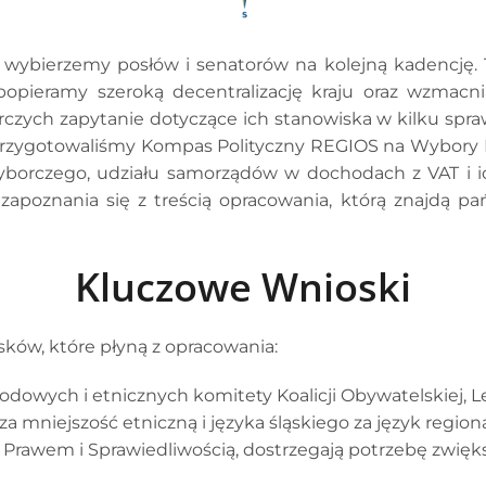
 wybierzemy posłów i senatorów na kolejną kadencję. Tak
popieramy szeroką decentralizację kraju oraz wzmacni
czych zapytanie dotyczące ich stanowiska w kilku spra
rzygotowaliśmy Kompas Polityczny REGIOS na Wybory P
orczego, udziału samorządów w dochodach z VAT i ich
 zapoznania się z treścią opracowania, którą znajdą 
Kluczowe Wnioski
ków, które płyną z opracowania:
owych i etnicznych komitety Koalicji Obywatelskiej, Lewi
a mniejszość etniczną i języka śląskiego za język regiona
 Prawem i Sprawiedliwością, dostrzegają potrzebę zwię