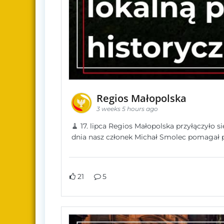
Regios Małopolska
3 weeks 5 hours ago
🧹 17. lipca Regios Małopolska przyłączyło
dnia nasz członek Michał Smolec pomagał 
21
5