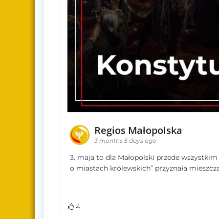
Regios Małopolska
3 months 5 days ago
3. maja to dla Małopolski przede wszystki
o miastach królewskich” przyznała miesz
4