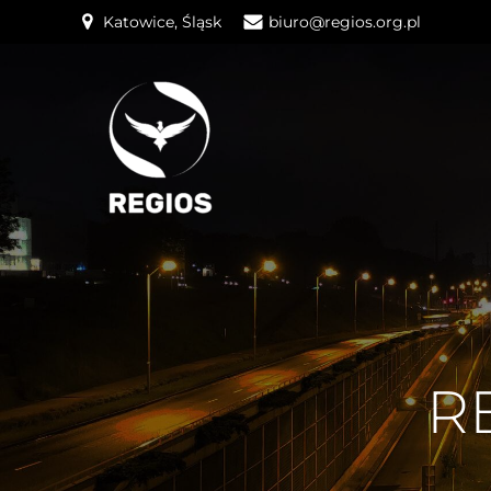
Katowice, Śląsk
biuro@regios.org.pl
R