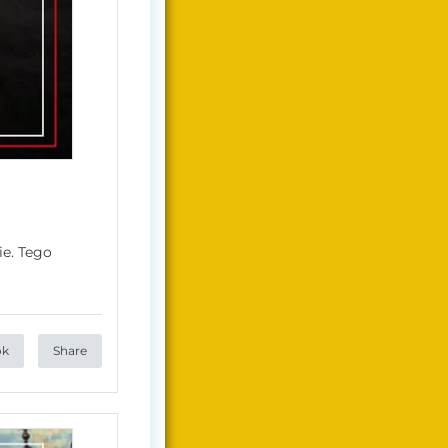
ie. Tego
ok
Share