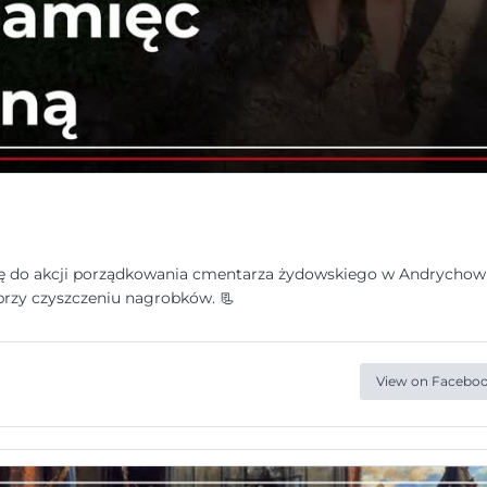
 się do akcji porządkowania cmentarza żydowskiego w Andrychow
przy czyszczeniu nagrobków. 📃
View on Facebo