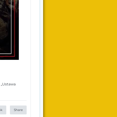
i „Ustawa
ok
Share