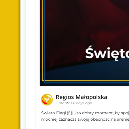
Regios Małopolska
3 months 6 days ago
Święto Flagi 🇵🇱 to dobry moment, by spoj
mocniej zaznacza swoją obecność na aren