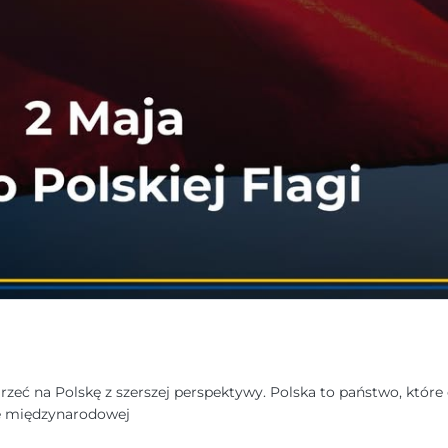
rzeć na Polskę z szerszej perspektywy. Polska to państwo, które
ie międzynarodowej