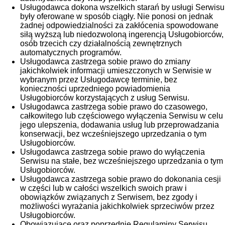
Usługodawca dokona wszelkich starań by usługi Serwisu
były oferowane w sposób ciągły. Nie ponosi on jednak
żadnej odpowiedzialności za zakłócenia spowodowane
siłą wyższą lub niedozwoloną ingerencją Usługobiorców,
osób trzecich czy działalnością zewnętrznych
automatycznych programów.
Usługodawca zastrzega sobie prawo do zmiany
jakichkolwiek informacji umieszczonych w Serwisie w
wybranym przez Usługodawcę terminie, bez
konieczności uprzedniego powiadomienia
Usługobiorców korzystających z usług Serwisu.
Usługodawca zastrzega sobie prawo do czasowego,
całkowitego lub częściowego wyłączenia Serwisu w celu
jego ulepszenia, dodawania usług lub przeprowadzania
konserwacji, bez wcześniejszego uprzedzania o tym
Usługobiorców.
Usługodawca zastrzega sobie prawo do wyłączenia
Serwisu na stałe, bez wcześniejszego uprzedzania o tym
Usługobiorców.
Usługodawca zastrzega sobie prawo do dokonania cesji
w części lub w całości wszelkich swoich praw i
obowiązków związanych z Serwisem, bez zgody i
możliwości wyrażania jakichkolwiek sprzeciwów przez
Usługobiorców.
Obowiązujące oraz poprzednie Regulaminy Serwisu