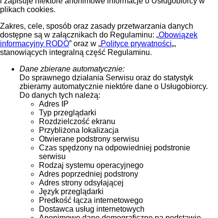
i zapisuje niektóre anonimowe informacje o Usługobiorcy w
plikach cookies.
Zakres, cele, sposób oraz zasady przetwarzania danych
dostępne są w załącznikach do Regulaminu: „
Obowiązek
informacyjny RODO
” oraz w „
Polityce prywatności
„,
stanowiących integralną część Regulaminu.
Dane zbierane automatycznie:
Do sprawnego działania Serwisu oraz do statystyk
zbieramy automatycznie niektóre dane o Usługobiorcy.
Do danych tych należą:
Adres IP
Typ przeglądarki
Rozdzielczość ekranu
Przybliżona lokalizacja
Otwierane podstrony serwisu
Czas spędzony na odpowiedniej podstronie
serwisu
Rodzaj systemu operacyjnego
Adres poprzedniej podstrony
Adres strony odsyłającej
Język przeglądarki
Predkość łącza internetowego
Dostawca usług internetowych
Anonimowe dane demograficzne na podstawie