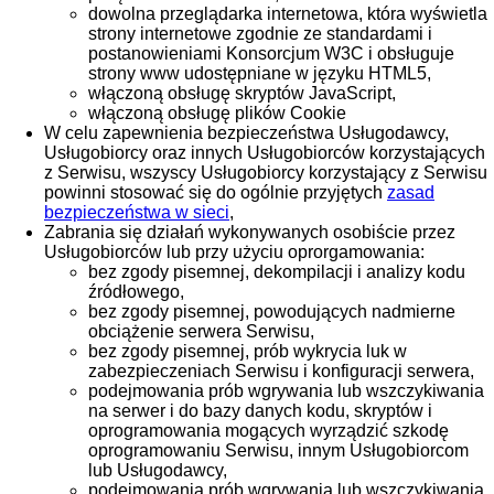
dowolna przeglądarka internetowa, która wyświetla
strony internetowe zgodnie ze standardami i
postanowieniami Konsorcjum W3C i obsługuje
strony www udostępniane w języku HTML5,
włączoną obsługę skryptów JavaScript,
włączoną obsługę plików Cookie
W celu zapewnienia bezpieczeństwa Usługodawcy,
Usługobiorcy oraz innych Usługobiorców korzystających
z Serwisu, wszyscy Usługobiorcy korzystający z Serwisu
powinni stosować się do ogólnie przyjętych
zasad
bezpieczeństwa w sieci
,
Zabrania się działań wykonywanych osobiście przez
Usługobiorców lub przy użyciu oprorgamowania:
bez zgody pisemnej, dekompilacji i analizy kodu
źródłowego,
bez zgody pisemnej, powodujących nadmierne
obciążenie serwera Serwisu,
bez zgody pisemnej, prób wykrycia luk w
zabezpieczeniach Serwisu i konfiguracji serwera,
podejmowania prób wgrywania lub wszczykiwania
na serwer i do bazy danych kodu, skryptów i
oprogramowania mogących wyrządzić szkodę
oprogramowaniu Serwisu, innym Usługobiorcom
lub Usługodawcy,
podejmowania prób wgrywania lub wszczykiwania