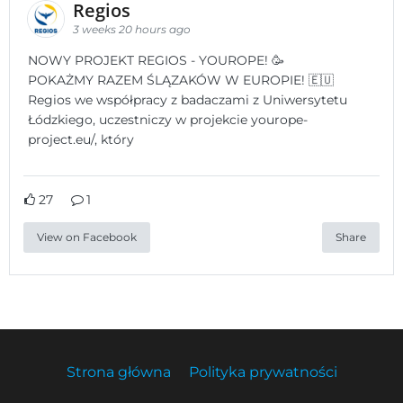
Regios
3 weeks 20 hours ago
NOWY PROJEKT REGIOS - YOUROPE! 🥳
POKAŻMY RAZEM ŚLĄZAKÓW W EUROPIE! 🇪🇺
Regios we współpracy z badaczami z Uniwersytetu
Łódzkiego, uczestniczy w projekcie yourope-
project.eu/, który
27
1
View on Facebook
Share
Strona główna
Polityka prywatności