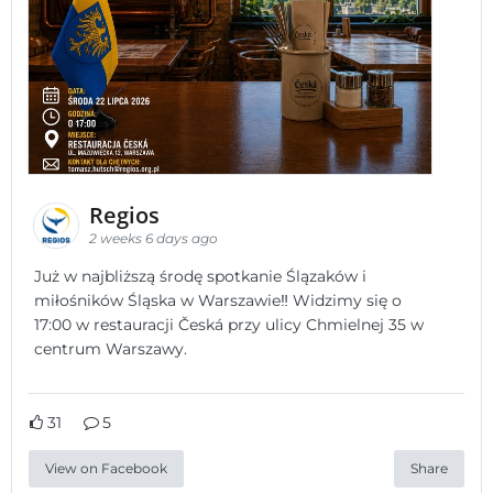
Regios
2 weeks 6 days ago
Już w najbliższą środę spotkanie Ślązaków i
miłośników Śląska w Warszawie‼️ Widzimy się o
17:00 w restauracji Česká przy ulicy Chmielnej 35 w
centrum Warszawy.
31
5
View on Facebook
Share