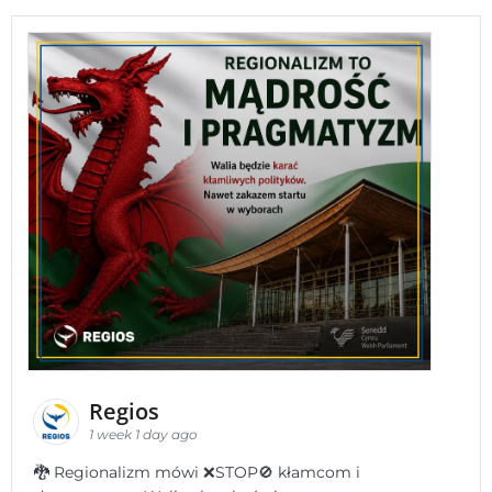
Regios
1 week 1 day ago
🐉 Regionalizm mówi ❌STOP🚫 kłamcom i