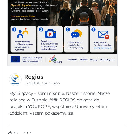
Regios
1 week 18 hours ago
My, Ślązacy – sami o sobie. Nasze historie. Nasze
miejsce w Europie. 💛💙 REGIOS dołącza do
projektu YOUROPE, wspólnie z Uniwersytetem
Łódzkim. Razem pokażemy, że
35
3