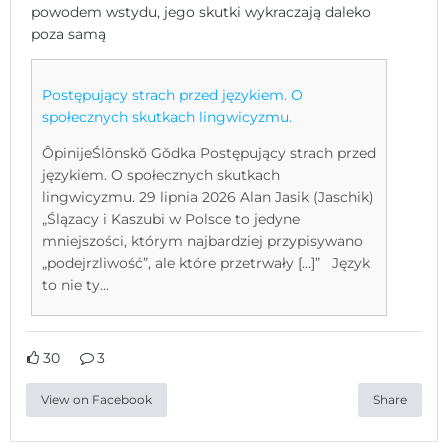
powodem wstydu, jego skutki wykraczają daleko
poza samą
Postępujący strach przed językiem. O
społecznych skutkach lingwicyzmu.
ÔpinijeŚlōnskŏ Gŏdka Postępujący strach przed
językiem. O społecznych skutkach
lingwicyzmu. 29 lipnia 2026 Alan Jasik (Jaschik)
„Ślązacy i Kaszubi w Polsce to jedyne
mniejszości, którym najbardziej przypisywano
„podejrzliwość”, ale które przetrwały […]” Język
to nie ty...
30
3
View on Facebook
Share