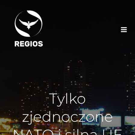
Tylko
zjednoczone
NATO i silna UE