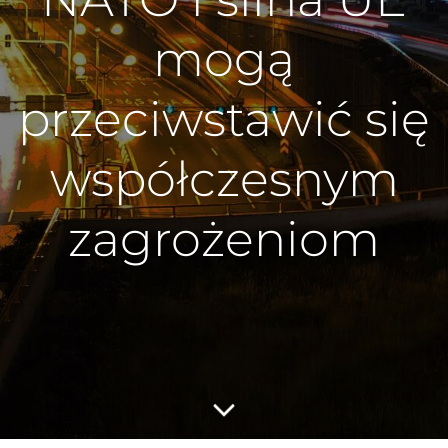
mogą
przeciwstawić się
współczesnym
zagrożeniom