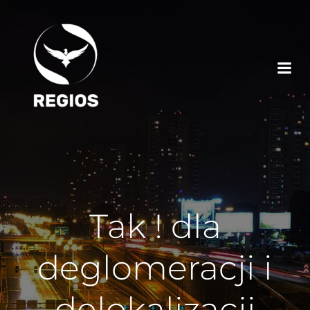
Tak ! dla
deglomeracji i
delokalizacji