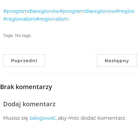
#programdlaregionów
#programdlaregionow
#regios
#regionalizm
#regionalism
Tags:
No tags
Poprzedni
Następny
Brak komentarzy
Dodaj komentarz
Musisz się
zalogować
, aby móc dodać komentarz.