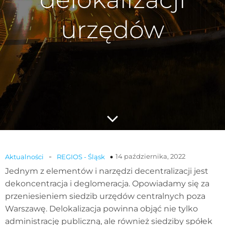
urzędów
-
14 października, 2022
Aktualności
REGIOS - Śląsk
Jednym z elementów i narzędzi decentralizacji jest
dekoncentracja i deglomeracja. Opowiadamy się za
przeniesieniem siedzib urzędów centralnych poza
Warszawę. Delokalizacja powinna objąć nie tylko
administrację publiczną, ale również siedziby spółek