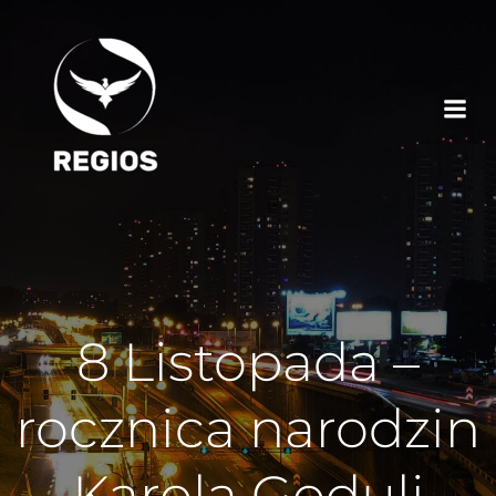
8 Listopada –
rocznica narodzin
Karola Goduli