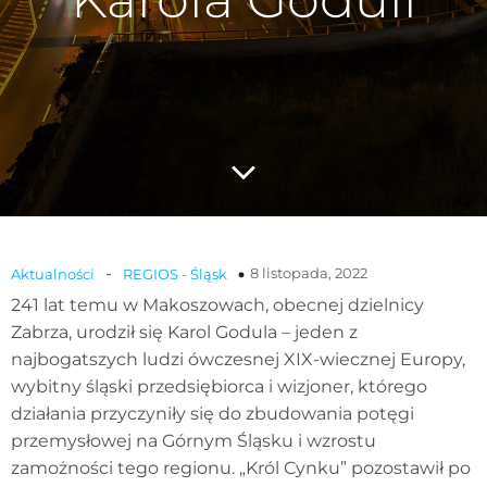
-
8 listopada, 2022
Aktualności
REGIOS - Śląsk
241 lat temu w Makoszowach, obecnej dzielnicy
Zabrza, urodził się Karol Godula – jeden z
najbogatszych ludzi ówczesnej XIX-wiecznej Europy,
wybitny śląski przedsiębiorca i wizjoner, którego
działania przyczyniły się do zbudowania potęgi
przemysłowej na Górnym Śląsku i wzrostu
zamożności tego regionu. „Król Cynku” pozostawił po